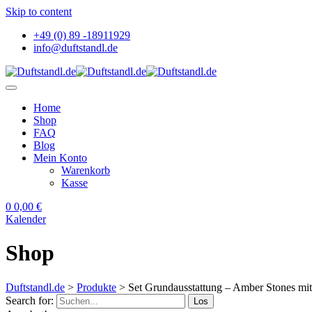
Skip to content
+49 (0) 89 -18911929
info@duftstandl.de
Home
Shop
FAQ
Blog
Mein Konto
Warenkorb
Kasse
0
0,00
€
Kalender
Shop
Duftstandl.de
>
Produkte
>
Set Grundausstattung – Amber Stones mi
Search for:
Los