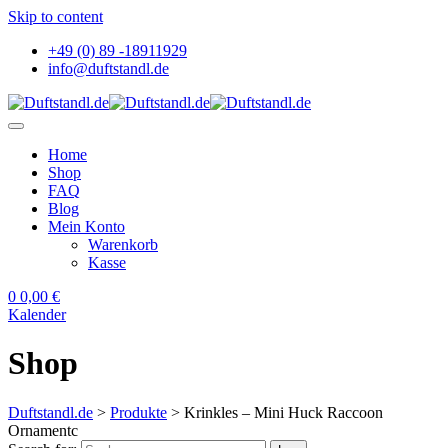
Skip to content
+49 (0) 89 -18911929
info@duftstandl.de
Home
Shop
FAQ
Blog
Mein Konto
Warenkorb
Kasse
0
0,00
€
Kalender
Shop
Duftstandl.de
>
Produkte
>
Krinkles – Mini Huck Raccoon
Ornamentc