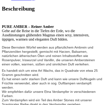
Beschreibung
PURE AMBER – Reiner Amber
Gehe auf die Reise in die Tiefen der Erde, wo die
Ausdünstungen glühenden Magmas einen sexy, intensiven,
üppigen, warmen und eleganten Duft bilden.
Diese Bernstein Würfel werden aus pflanzlichem Ambrein und
Pflanzenölen hergestellt, gemischt mit Harzen, Balsamen,
natürlichen ätherischen Ölen und reinen Inhaltsstoffen wie
Rosenpulver, Iriswurzel und Vanillin, die unseren Ambersteinen
einen vollen, warmen, süßen und sinnlichen Duft verleihen.
Es handelt sich um eine Art Wachs, das in Quadrate von etwa 25
Gramm geschnitten wird.
Es hat einen sehr starken Duft und kann wie unsere Duftkugeln und
Früchte verwendet, aber auch in sog. Duftlampen verdampft
werden.
Wir empfehlen dafür unsere Etna Verdampfer in verschiedenen
Farben.
Zum Verdampfen wird ein Teil des Amber Stones mit unserer
Scentgrater Reibe direkt in den Verdampfer gerieben.